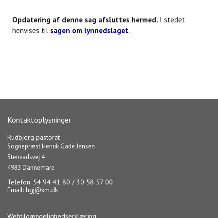
Opdatering af denne sag afsluttes hermed.
I stedet
henvises til
sagen om lynnedslaget
.
Kontaktoplysninger
Rudbjerg pastorat
Sognepræst Henrik Gade Jensen
Stenvadsvej 4
4983 Dannemare
Telefon: 54 94 41 80 / 30 58 57 00
Email:
hgj@km.dk
Webtilgængelighedserklæring