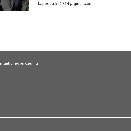
kappelkirke1234@gmail.com
ængelighedserklæring